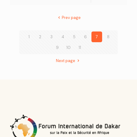
Prev page
1
2
3
4
5
6
7
8
9
10
11
Next page