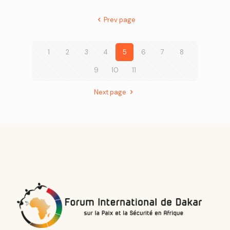
Prev page
1
2
3
4
5
6
7
8
9
10
11
Next page