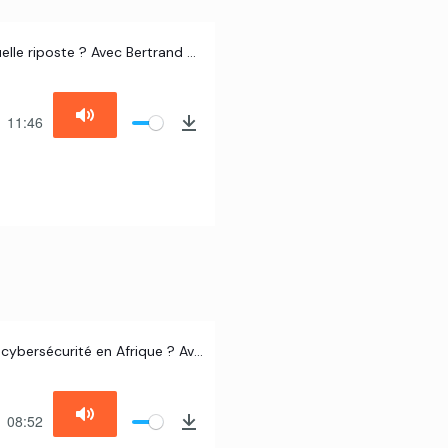
#19 – Sécurité maritime et narcotrafic dans le Golfe de Guinée : quelle riposte ? Avec Bertrand Monnet, Professeur à l’EDHEC et titulaire de la Chaire Management des risques criminels
11:46
#18 – Face à la désinformation et au piratage, quels enjeux pour la cybersécurité en Afrique ? Avec Franck Kié, Fondateur du Cyber Africa Forum
08:52