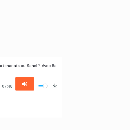
#20 – Lutte contre le djihadisme : faut-il envisager de nouveaux partenariats au Sahel ? Avec Bakary Sambe, Directeur Régional du Timbuktu Institute
07:48