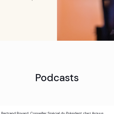
Podcasts
Bertrand Boyard, Conseiller Spécial du Président chez Arquus