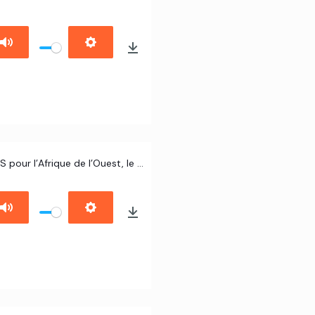
Dr Lori-Anne Théroux-Bénoni - Directrice du bureau régional de l’ISS pour l’Afrique de l’Ouest, le Sahel et le bassin du lac Tchad