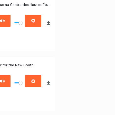
Dr Christiane Agboton Johnson, Directrice des Programmes Spéciaux au Centre des Hautes Etudes de Défense et de Sécurité (CHEDS)
ter for the New South