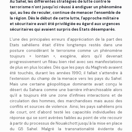
Au Sahel, les différentes stratégies de lutte contre le
terrorisme n’ont jusqu’ici réussi à endiguer un phénomène
qui, au lieu de reculer, continue de menacer l’ensemble de
la région. Dès le début de cette lutte, l’approche militaire
et sécuritaire avait été privilégiée eu égard aux urgences
sécuritaires qui avaient surpris des Etats désemparés.
L’une des principales erreurs d’appréciation de la part des
Etats sahéliens était d’être longtemps restés dans une
posture considérant le terrorisme comme un phénomène
toujours « lointain », exogène, alors qu’il devenait
progressivement un fléau bien réel avec ses manifestations
de plus en plus locales. Dès que les pays du Maghreb avaient
été touchés, durant les années 1990, il fallait s’attendre à
l’extension du champ de la menace vers les pays du Sahel.
Mais une certaine géopolitique dominante avait conçu le
désert du Sahara comme une barrière infranchissable alors
qu’il a toujours été une zone d’infinies interactions et de
circulation des hommes, des marchandises mais aussi des
conflits et sources de violence. Ainsi, les pays sahéliens pris
de court, ont d’abord testé les capacités individuelles de
réponse qui se sont avérées faibles au point de vite recourir
à partir du processus de Nouakchott jusqu’à la mise en place
du G5 Sahel. Malgré la transnationalité évidente du