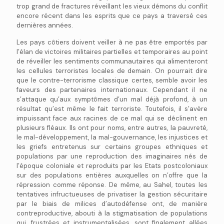
trop grand de fractures réveillant les vieux démons du conflit
encore récent dans les esprits que ce pays a traversé ces
dernières années.
Les pays côtiers doivent veiller à ne pas être emportés par
l’élan de victoires militaires partielles et temporaires au point
de réveiller les sentiments communautaires qui alimenteront
les cellules terroristes locales de demain. On pourrait dire
que le contre-terrorisme classique certes, semble avoir les
faveurs des partenaires internationaux. Cependant il ne
s’attaque qu’aux symptômes d’un mal déjà profond, à un
résultat qu’est même le fait terroriste. Toutefois, il s’avère
impuissant face aux racines de ce mal qui se déclinent en
plusieurs fléaux. Ils ont pour noms, entre autres, la pauvreté,
le mal-développement, la mal-gouvernance, les injustices et
les griefs entretenus sur certains groupes ethniques et
populations par une reproduction des imaginaires nés de
l’époque coloniale et reproduits par les Etats postcoloniaux
sur des populations entières auxquelles on n’offre que la
répression comme réponse. De même, au Sahel, toutes les
tentatives infructueuses de privatiser la gestion sécuritaire
par le biais de milices d’autodéfense ont, de manière
contreproductive, abouti à la stigmatisation de populations
qui, frustrées et instrumentalisées, sont finalement allées