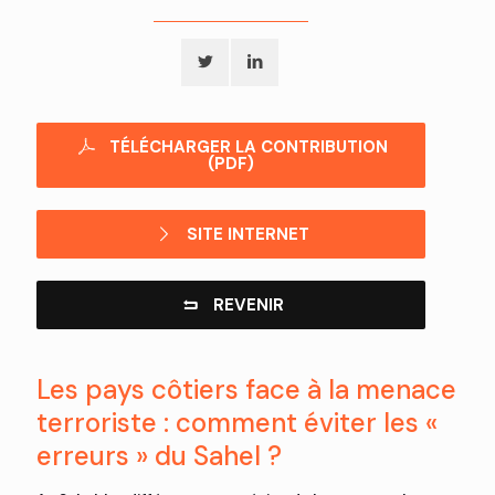
TÉLÉCHARGER LA CONTRIBUTION
(PDF)
SITE INTERNET
REVENIR
Les pays côtiers face à la menace
terroriste : comment éviter les «
erreurs » du Sahel ?