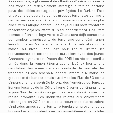
à circonscrire, le glissement des théâtres d’opération comme
des zones de redéploiement stratégique fait de certains
pays, des cibles stratégiques privilégiées. Le Burkina Faso
entre dans ce cadre, vu par les groupes terroristes comme le
dernier verrou à faire céder afin d’amorcer une avancée plus
aisée vers l’Afrique côtière. Les pays qui lui sont frontaliers
ressentent déjà les effets d’un tel débordement. Des Etats
comme le Bénin, le Togo voire le Ghana sont déjà conscients
de l’ampleur grandissante du terrorisme qui a déjà franchi
leurs frontières. Même si la menace d'une radicalisation de
masse au niveau local est pour l’heure limitée, les
recrutements de terroristes se multiplient avec des jeunes
Ghanéens ayant rejoint Daech dès 2015. Les récents conflits
armés dans la région (Sierra Leone, Libéria) facilitent la
circulation des armes dans un contexte de porosité des
frontières et des arsenaux encore intacts aux mains de
groupes et de bandes jamais aussi mobiles. Plus de 80 points
d’incursions hors contrôle le long des frontières du Togo, du
Burkina Faso et de la Côte d'Ivoire à partir du Ghana, font,
aujourd’hui, de l’accès des groupes terroristes à la mer une
réalité probante. Les incidents relatifs aux enlèvements
d’étrangers en 2019 en plus de la récurrence d’arrestations
d’individus armés sur le territoire togolais en provenance du
Burkina Faso, coïncident avec le démantèlement de cellules